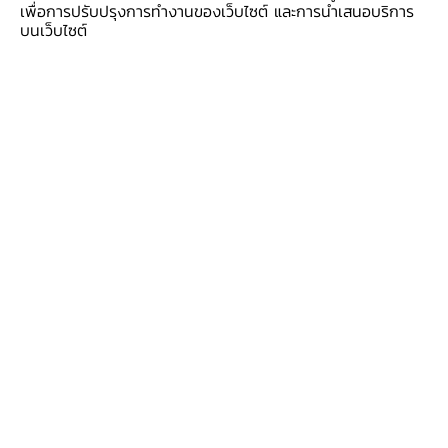
เพื่อการปรับปรุงการทำงานของเว็บไซต์ และการนำเสนอบริการ
บนเว็บไซต์
QR Payment Live Demonstration ที่ประเทศ
อินโดนีเซีย
Cross-border Payment