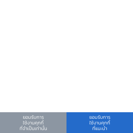
ที่มา: Trade Map คำนวณโดย ธปท.
รูปที่ 7 HHI index ปี 2021 เทียบกับปี 2018
ยอมรับการ
ยอมรับการ
Download PDF
ใช้งานคุกกี้
ใช้งานคุกกี้
ที่จำเป็นเท่านั้น
ที่แนะนำ