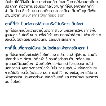
เว็บไซต์ได้ดียิ่งขึ้น โดยหากท่านคลิก “ยอมรับการใช้งานคุกกี้ทุก
ประเภท” ถือว่าท่านยอมรับการใช้งานคุกกี้อื่นนอกจากคุกกี้ที่
จำเป็นด้วย ซึ่งท่านสามารถศึกษารายละเอียดเกี่ยวกับคุกกี้เพิ่ม
เติมได้จาก
นโยบายการใช้คุกกี้ของ ธปท
.
รายได้เกษตรกร หดตัวเล็กน้อย
จากผลผลิตข้าวนาปี
คุกกี้ที่จำเป็นต่อการใช้งานหรือให้บริการเว็บไซต์
อ้อยโรงงานและมันสำปะหลังหดตัวหลังประสบภาวะ
คุกกี้ประเภทนี้มีความจำเป็นต่อการใช้งานหรือการให้บริการพื้น
ฐานของเว็บไซต์ ธปท. เพื่อให้ท่านสามารถเข้าใช้งานในส่วนต่าง ๆ
แล้ง ขณะที่ด้านราคาชะลอลงตามราคาข้าวเปลือกที่
ของเว็บไซต์ได้อย่างปลอดภัย และมีประสิทธิภาพ
ผลผลิตออกสู่ตลาดเพิ่มขึ้นตามฤดูกาล ราคาข้าวโพด
คุกกี้อื่นเพื่อการใช้งานเว็บไซต์และเพื่อการวิเคราะห์
เลี้ยงสัตว์ลดลงเพราะฐานปีก่อนสูงและราคาสุกรหด
คุกกี้ประเภทนี้จะช่วยให้เว็บไซต์ของ ธปท. จดจำผู้ใช้งาน และตัว
ตัวตามอุปทานสุกรในตลาดที่มีมาก
เลือกต่าง ๆ ที่ท่านได้ตั้งค่าไว้ รวมทั้งช่วยให้เว็บไซต์ส่งมอบ
คุณสมบัติและเนื้อหาเพิ่มเติมให้ตรงกับการใช้งานของท่านได้
นอกจากนี้ คุกกี้ดังกล่าวยังทำให้เห็นการปฏิสัมพันธ์ของท่านใน
ภาคอุตสาหกรรม หดตัวมากขึ้น
จากผลผลิตน้ำตาล
การใช้บริการเว็บไซต์ของ ธปท. และใช้วิเคราะห์ข้อมูลการใช้งาน
และการสีข้าวลดลงตามวัตถุดิบจากภาวะแล้ง เครื่อง
เพื่อการปรับปรุงการทำงานของเว็บไซต์ และการนำเสนอบริการ
ดื่มแอลกอฮอล์ หดตัวตามความต้องการลดลง กลุ่ม
บนเว็บไซต์
เฟอร์นิเจอร์หดตัวตามการส่งออกไปสหรัฐฯ และจีน
ชิ้นส่วนอุปกรณ์ที่ใช้ในยานยนต์ขยายตัวชะลอลง
หลังเร่งผลิตและส่งออกไปในช่วงก่อน อย่างไรก็ดี