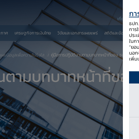
การ
เกี่ยวกับ ธป
ธปท. 
การใช
ะกาศ
เศรษฐกิจการเงินไทย
วิจัยและเอกสารเผยแพร่
สถิติและข้อมูลเผยแพ
ประเ
ในกา
“ยอม
นอกจ
เผยข้อมูลเพื่อความโปร่งใส
คู่มือการปฏิบัติงานตามบทบาทหน้าที่ของ ธปท.
เพิ่
งานตามบทบาทหน้าที่ขอ