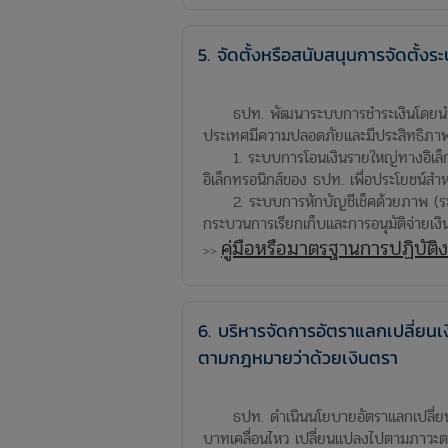
5. จัดตั้งหรือสนับสนุนการจัดตั้งร
ธปท. พัฒนาระบบการชำระเงินโดยนำเทคโนโ
ประเทศมีความปลอดภัยและมีประสิทธิภาพยิ่
1. ระบบการโอนเงินรายใหญ่ทางอิเล็กทรอ
อิเล็กทรอนิกส์ของ ธปท. เพื่อประโยชน์สำหรั
2. ระบบการหักบัญชีเช็คด้วยภาพ (ระ
กระบวนการเรียกเก็บและการอนุมัติจ่ายเงิน
คู่มือหรือมาตรฐานการปฏิบัติง
>>
6. บริหารจัดการอัตราแลกเปลี่ยนเ
ตามกฎหมายว่าด้วยเงินตรา
ธปท. ดำเนินนโยบายอัตราแลกเปลี่ยนลอย
บาทเคลื่อนไหว เปลี่ยนแปลงไปตามภาวะตล