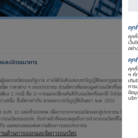
คุกก
คุกก
เว็บ
อย่า
คุกก
าลและบัตรธนาคาร
คุกก
ๆ ที่
อกธนบัตรของรัฐบาล ภายใต้บังคับแห่งบทบัญญัติของกฎหมายว่าด้วยเงินตร
เติม
การป
ิด ราคาต่าง ๆ ของประชาชน ส่วนอัตราเพิ่มของมูลค่าธนบัตรที่ออกใช้จะเป็
ข้อม
เพียง 2 กรณี คือ 1) การแลกเปลี่ยนทันทีกับธนบัตรที่ออกใช้ ไปก่อนแล้วถอน
บริก
ย่างหนึ่ง ซึ่งมีค่าเท่ากัน ตามพระราชบัญญัติเงินตรา พ.ศ. 2501
 ธปท. 10 แห่งทั่วประเทศ เพื่อการกระจายธนบัตรออกสู่ประชาชน โดยมีธน
ดการธนบัตรของธปท. ยังทำหน้าที่ครอบคลุมถึงการทำลายธนบัตรที่ไม่เหมาะสมก
รษฐกิจ และตอบสนองต่อความต้องการของประชาชน
ิงานด้านการออกและจัดการธนบัตร