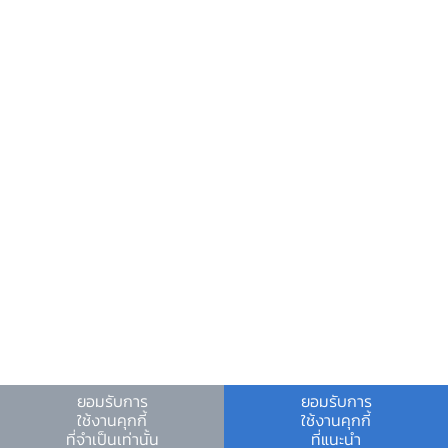
ข้อมูลที่เป็นประโยชน์
ศูนย์ข้อมูลข่าวสารอิเล็กทรอนิกส์ ธปท.
วันหยุดสถาบันการเงิน
ร่วมงานกับเรา
คำถาม-คำตอบ
คำถามพบบ่อย
พบกับเราได้ที่
เอกสารร่างหลักเกณฑ์
ยอมรับการ
ยอมรับการ
เอกสารประกอบ hearing
ใช้งานคุกกี้
ใช้งานคุกกี้
เงื่อนไขและข้อตกลง
|
นโยบายคุ้มครองข้อมูลส่วนบุคคล
|
ที่จำเป็นเท่านั้น
ที่แนะนำ