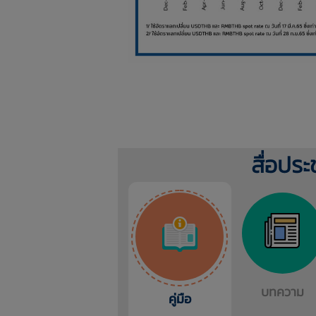
สื่อประ
บทความ
คู่มือ