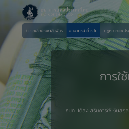
ข่าวและสื่อประชาสัมพันธ์
บทบาทหน้าที่ ธปท.
กฎหมายและปร
การใช้
ธปท. ได้ส่งเสริมการใช้เงินสกุ