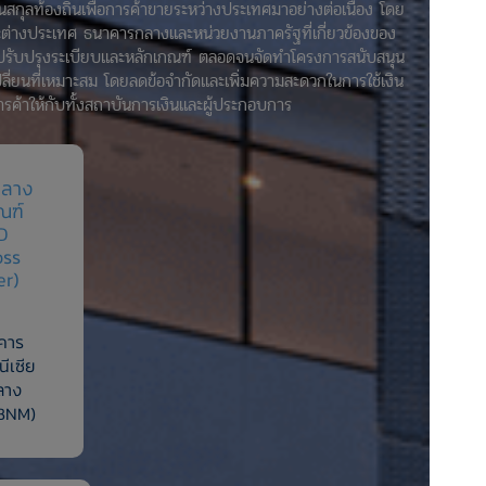
นสกุลท้องถิ่นเพื่อการค้าขายระหว่างประเทศมาอย่างต่อเนื่อง โดย
ละต่างประเทศ ธนาคารกลางและหน่วยงานภาครัฐที่เกี่ยวข้องของ
มูล ปรับปรุงระเบียบและหลักเกณฑ์ ตลอดจนจัดทำโครงการสนับสนุน
ี่ยนที่เหมาะสม โดยลดข้อจำกัดและเพิ่มความสะดวกในการใช้เงิน
อการค้าให้กับทั้งสถาบันการเงินและผู้ประกอบการ
กลาง
ณฑ์
D
oss
er)
าคาร
ีเซีย
ลาง
(BNM)