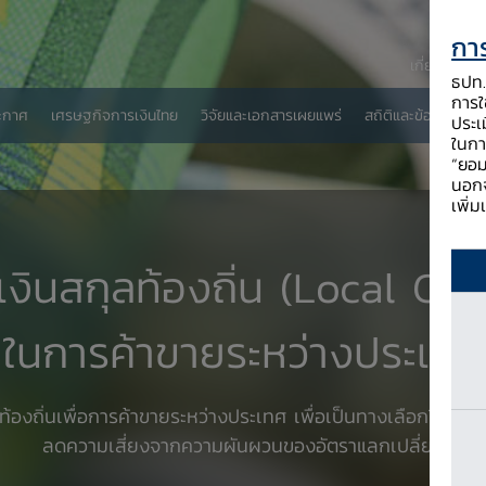
การ
เกี่ยวกับ ธป
ธปท. 
การใช
ะกาศ
เศรษฐกิจการเงินไทย
วิจัยและเอกสารเผยแพร่
สถิติและข้อมูลเผยแพ
ประเ
ในกา
“ยอม
นอกจ
เพิ่
เงินสกุลท้องถิ่น (Local Cu
ในการค้าขายระหว่างประเทศ
ลท้องถิ่นเพื่อการค้าขายระหว่างประเทศ เพื่อเป็นทางเลือกให้กั
ลดความเสี่ยงจากความผันผวนของอัตราแลกเปลี่ยน