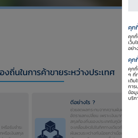
คุกก
คุกก
เว็บ
อย่า
คุกก
คุกก
ท้องถิ่นในการค้าขายระหว่างประเทศ
ๆ ที่
เติม
การป
ข้อม
บริก
ดีอย่างไร ?
ช่วยลดผลกระทบจากความผันผวนของ
อัตราแลกเปลี่ยน เพราะเงินบาทและเงิน
สกุลท้องถิ่นของประเทศในภูมิภาค มัก
(หรือรับชำระ
จะเคลื่อนไหวไปในทิศทางเดียวกันและ
าทหรือเงินสกุล
ผันผวนระหว่างกันน้อยกว่าเมื่อเทียบกับ