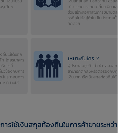
 เช่น เงินหยวน
เงินสกุลหลัก นอกจากนี้ ช่วยลดต้นทุนที่
นรูเปียห์
เกิดจากการแลกเปลี่ยนเงิน และยังอาจ
ช่วยสร้างโอกาสในการขยายตลาดหรือ
ธุรกิจไปยังคู่ค้าใหม่ในประเทศนั้น ๆ ได้
อีกด้วย
งถิ่นไม่ได้แตก
เหมาะกับใคร ?
หลัก โดยธนาคาร
ริการที่
ผู้ประกอบธุรกิจนำเข้า-ส่งออกที่
ี่ยวข้องกับการ
สามารถตกลงหรือต่อรองกับคู่ค้าให้ใช้
่งผู้ประกอบการ
เงินบาทหรือเงินสกุลท้องถิ่นได้
ารที่ท่านใช้
ารใช้เงินสกุลท้องถิ่นในการค้าขายระหว่าง