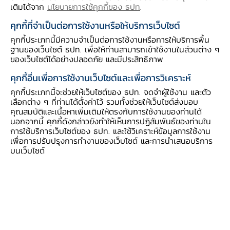
เติมได้จาก
นโยบายการใช้คุกกี้ของ ธปท
.
ล่วงหน้า 60 วัน ก่อนการเริ่มประกอบธุรกิจสิน
เชื่อที่มีทะเบียนรถเป็นประกัน
คุกกี้ที่จำเป็นต่อการใช้งานหรือให้บริการเว็บไซต์
คุกกี้ประเภทนี้มีความจำเป็นต่อการใช้งานหรือการให้บริการพื้น
ฐานของเว็บไซต์ ธปท. เพื่อให้ท่านสามารถเข้าใช้งานในส่วนต่าง ๆ
ทั้งนี้ ท่านสามารถศึกษารายละเอียดได้ที่ประกาศ
ของเว็บไซต์ได้อย่างปลอดภัย และมีประสิทธิภาพ
ธนาคารแห่งประเทศไทยว่าด้วย เรื่อง การ
คุกกี้อื่นเพื่อการใช้งานเว็บไซต์และเพื่อการวิเคราะห์
กำหนดหลักเกณฑ์ วิธีการ และเงื่อนไขในการ
คุกกี้ประเภทนี้จะช่วยให้เว็บไซต์ของ ธปท. จดจำผู้ใช้งาน และตัว
ประกอบธุรกิจสินเชื่อส่วนบุคคลภายใต้การกำกับ
เลือกต่าง ๆ ที่ท่านได้ตั้งค่าไว้ รวมทั้งช่วยให้เว็บไซต์ส่งมอบ
https://www.bot.or.th/Thai/FinancialIns
คุณสมบัติและเนื้อหาเพิ่มเติมให้ตรงกับการใช้งานของท่านได้
นอกจากนี้ คุกกี้ดังกล่าวยังทำให้เห็นการปฏิสัมพันธ์ของท่านใน
titutions/PruReg_HB/Doc_Form/Pages/
การใช้บริการเว็บไซต์ของ ธปท. และใช้วิเคราะห์ข้อมูลการใช้งาน
PeopleManual.aspx
เพื่อการปรับปรุงการทำงานของเว็บไซต์ และการนำเสนอบริการ
บนเว็บไซต์
โดยเลือกหัวข้อ คู่มือสำหรับผู้ประกอบธุรกิจสิน
เชื่อส่วนบุคคลภายใต้การกำกับ
2. วิธีการยื่นคำขอแจ้งประกอบธุรกิจ
2.1 ให้ยื่นคำขอทางอิเล็กทรอนิกส์ ผ่าน
ระบบ e-Application ในกรณีที่คำขอมีความ