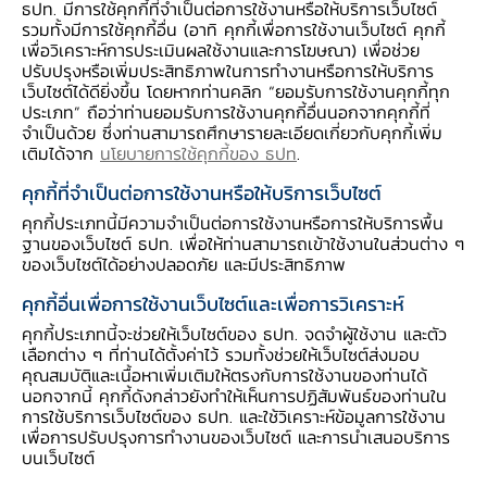
ธปท. มีการใช้คุกกี้ที่จำเป็นต่อการใช้งานหรือให้บริการเว็บไซต์
รวมทั้งมีการใช้คุกกี้อื่น (อาทิ คุกกี้เพื่อการใช้งานเว็บไซต์ คุกกี้
เพื่อวิเคราะห์การประเมินผลใช้งานและการโฆษณา) เพื่อช่วย
ปรับปรุงหรือเพิ่มประสิทธิภาพในการทำงานหรือการให้บริการ
สัมมนาวิชาการเนื่องในโอกาสครบรอบ 38
เว็บไซต์ได้ดียิ่งขึ้น โดยหากท่านคลิก “ยอมรับการใช้งานคุกกี้ทุก
ปี ธนาคารแห่งประเทศไทย สำนักงานภาค
ประเภท” ถือว่าท่านยอมรับการใช้งานคุกกี้อื่นนอกจากคุกกี้ที่
จำเป็นด้วย ซึ่งท่านสามารถศึกษารายละเอียดเกี่ยวกับคุกกี้เพิ่ม
ตะวันออกเฉียงเหนือ
วันศุกร์ที่ 8 กันยายน
เติมได้จาก
นโยบายการใช้คุกกี้ของ ธปท
.
2549 ณ ห้องออคิดบอลรูม 1 - 2 ชั้น
คุกกี้ที่จำเป็นต่อการใช้งานหรือให้บริการเว็บไซต์
2 โรงแรมโซฟิเทล ราชาออคิด จังหวัด
คุกกี้ประเภทนี้มีความจำเป็นต่อการใช้งานหรือการให้บริการพื้น
ขอนแก่น
ฐานของเว็บไซต์ ธปท. เพื่อให้ท่านสามารถเข้าใช้งานในส่วนต่าง ๆ
ของเว็บไซต์ได้อย่างปลอดภัย และมีประสิทธิภาพ
กำหนดการ
คุกกี้อื่นเพื่อการใช้งานเว็บไซต์และเพื่อการวิเคราะห์
คุกกี้ประเภทนี้จะช่วยให้เว็บไซต์ของ ธปท. จดจำผู้ใช้งาน และตัว
เลือกต่าง ๆ ที่ท่านได้ตั้งค่าไว้ รวมทั้งช่วยให้เว็บไซต์ส่งมอบ
คุณสมบัติและเนื้อหาเพิ่มเติมให้ตรงกับการใช้งานของท่านได้
นอกจากนี้ คุกกี้ดังกล่าวยังทำให้เห็นการปฏิสัมพันธ์ของท่านใน
การอภิปราย เรื่อง
“ดอกเบี้ยขึ้น
การใช้บริการเว็บไซต์ของ ธปท. และใช้วิเคราะห์ข้อมูลการใช้งาน
เพื่อการปรับปรุงการทำงานของเว็บไซต์ และการนำเสนอบริการ
บนเว็บไซต์
09.30 น.
- คุณหญิงชฎา วัฒนศิริธรรม
- คุณประเสริฐ บุญสัมพันธ์