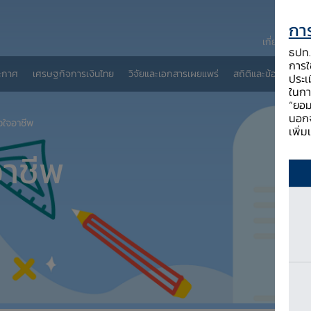
การ
เกี่ยวกับ ธป
ธปท. 
การใช
ะกาศ
เศรษฐกิจการเงินไทย
วิจัยและเอกสารเผยแพร่
สถิติและข้อมูลเผยแพ
ประเ
ในกา
“ยอม
นอกจ
วใจอาชีพ
เพิ่
อาชีพ