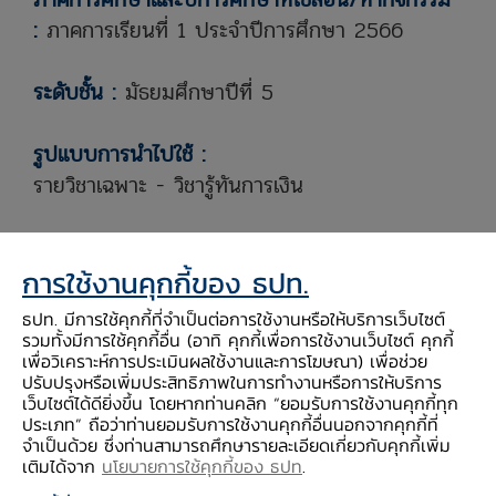
:
ภาคการเรียนที่ 1 ประจำปีการศึกษา 2566
ระดับชั้น :
มัธยมศึกษาปีที่ 5
รูปแบบการนำไปใช้ :
รายวิชาเฉพาะ - วิชารู้ทันการเงิน
วัตถุประสงค์การเรียนรู้ :
การใช้งานคุกกี้ของ ธปท.
เพื่อให้้ผู้้เรียนเข้าใจความสัมพันธ์ของหน่วยเศรษฐกิจ
อย่างภาคครัวเรือนและภาคธุรกิจในระบบเศรษฐกิจ
ธปท. มีการใช้คุกกี้ที่จำเป็นต่อการใช้งานหรือให้บริการเว็บไซต์
รวมทั้งมีการใช้คุกกี้อื่น (อาทิ คุกกี้เพื่อการใช้งานเว็บไซต์ คุกกี้
เพื่อวิเคราะห์การประเมินผลใช้งานและการโฆษณา) เพื่อช่วย
สมรรถนะทางการเงิน (Financial competency)
ปรับปรุงหรือเพิ่มประสิทธิภาพในการทำงานหรือการให้บริการ
:
เว็บไซต์ได้ดียิ่งขึ้น โดยหากท่านคลิก “ยอมรับการใช้งานคุกกี้ทุก
ประเภท” ถือว่าท่านยอมรับการใช้งานคุกกี้อื่นนอกจากคุกกี้ที่
สมรรถนะหลัก
จำเป็นด้วย ซึ่งท่านสามารถศึกษารายละเอียดเกี่ยวกับคุกกี้เพิ่ม
FK44. รู้ว่าต้องประเมินความสามารถในการจ่ายเงิน
เติมได้จาก
นโยบายการใช้คุกกี้ของ ธปท
.
หรือกำลังทรัพย์ของตนเองก่อนซื้อสินค้า ไม่ด่วน