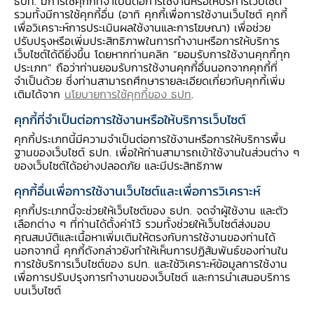
ธปท. มีการใช้คุกกี้ที่จำเป็นต่อการใช้งานหรือให้บริการเว็บไซต์
ระดับชั้น :
อนุบาล 2
รวมทั้งมีการใช้คุกกี้อื่น (อาทิ คุกกี้เพื่อการใช้งานเว็บไซต์ คุกกี้
เพื่อวิเคราะห์การประเมินผลใช้งานและการโฆษณา) เพื่อช่วย
ปรับปรุงหรือเพิ่มประสิทธิภาพในการทำงานหรือการให้บริการ
รูปแบบการนำไปใช้ :
เว็บไซต์ได้ดียิ่งขึ้น โดยหากท่านคลิก “ยอมรับการใช้งานคุกกี้ทุก
ประเภท” ถือว่าท่านยอมรับการใช้งานคุกกี้อื่นนอกจากคุกกี้ที่
สอดแทรกในรายวิชา - หน่วยการเรียนรู้ เรื่อง
จำเป็นด้วย ซึ่งท่านสามารถศึกษารายละเอียดเกี่ยวกับคุกกี้เพิ่ม
ชุมชนของเรา
เติมได้จาก
นโยบายการใช้คุกกี้ของ ธปท
.
คุกกี้ที่จำเป็นต่อการใช้งานหรือให้บริการเว็บไซต์
วัตถุประสงค์การเรียนรู้ :
คุกกี้ประเภทนี้มีความจำเป็นต่อการใช้งานหรือการให้บริการพื้น
1. เล่นและทำกิจกรรมอย่างปลอดภัยด้วยตนเองได้
ฐานของเว็บไซต์ ธปท. เพื่อให้ท่านสามารถเข้าใช้งานในส่วนต่าง ๆ
ของเว็บไซต์ได้อย่างปลอดภัย และมีประสิทธิภาพ
2. อ่านภาพ สัญลักษณ์ คำ พร้อมทั้งชี้หรือกวาดตา
คุกกี้อื่นเพื่อการใช้งานเว็บไซต์และเพื่อการวิเคราะห์
มองข้อความตามบรรทัดได้
3. ฟังผู้อื่นพูดจนจบและสนทนาโต้ตอบสอดคล้องกับ
คุกกี้ประเภทนี้จะช่วยให้เว็บไซต์ของ ธปท. จดจำผู้ใช้งาน และตัว
เลือกต่าง ๆ ที่ท่านได้ตั้งค่าไว้ รวมทั้งช่วยให้เว็บไซต์ส่งมอบ
เรื่องที่ฟังได้
คุณสมบัติและเนื้อหาเพิ่มเติมให้ตรงกับการใช้งานของท่านได้
4. กล้าพูดกล้าแสดงออกอย่างเหมาะสมได้
นอกจากนี้ คุกกี้ดังกล่าวยังทำให้เห็นการปฏิสัมพันธ์ของท่านใน
การใช้บริการเว็บไซต์ของ ธปท. และใช้วิเคราะห์ข้อมูลการใช้งาน
5. เล่นหรือทำงานร่วมกับเพื่อนเป็นกลุ่มได้
เพื่อการปรับปรุงการทำงานของเว็บไซต์ และการนำเสนอบริการ
6. มีความกระตือรือร้นขณะทำกิจกรรมได้
บนเว็บไซต์