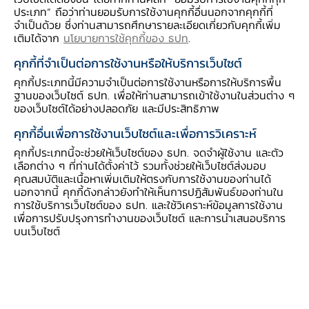
ประเภท” ถือว่าท่านยอมรับการใช้งานคุกกี้อื่นนอกจากคุกกี้ที่
ระดับชั้น :
อนุบาล 3
จำเป็นด้วย ซึ่งท่านสามารถศึกษารายละเอียดเกี่ยวกับคุกกี้เพิ่ม
เติมได้จาก
นโยบายการใช้คุกกี้ของ ธปท
.
รูปแบบการนำไปใช้ :
คุกกี้ที่จำเป็นต่อการใช้งานหรือให้บริการเว็บไซต์
สอดแทรกในรายวิชา - หน่วยการเรียนรู้ เรื่อง
คุกกี้ประเภทนี้มีความจำเป็นต่อการใช้งานหรือการให้บริการพื้น
ชุมชนของเรา
ฐานของเว็บไซต์ ธปท. เพื่อให้ท่านสามารถเข้าใช้งานในส่วนต่าง ๆ
ของเว็บไซต์ได้อย่างปลอดภัย และมีประสิทธิภาพ
วัตถุประสงค์การเรียนรู้ :
คุกกี้อื่นเพื่อการใช้งานเว็บไซต์และเพื่อการวิเคราะห์
1. เล่าประสบการณ์เดิมเกี่ยวกับตลาดที่เด็กรู้จักได้
คุกกี้ประเภทนี้จะช่วยให้เว็บไซต์ของ ธปท. จดจำผู้ใช้งาน และตัว
เลือกต่าง ๆ ที่ท่านได้ตั้งค่าไว้ รวมทั้งช่วยให้เว็บไซต์ส่งมอบ
2. สามารถจำแนกชนิดของผักและผลไม้ได้
คุณสมบัติและเนื้อหาเพิ่มเติมให้ตรงกับการใช้งานของท่านได้
3. บอกได้ว่าเงินที่ใช้ซื้อของมาจากไหนได้
นอกจากนี้ คุกกี้ดังกล่าวยังทำให้เห็นการปฏิสัมพันธ์ของท่านใน
การใช้บริการเว็บไซต์ของ ธปท. และใช้วิเคราะห์ข้อมูลการใช้งาน
4. สนทนาโต้ตอบระหว่างทำกิจกรรมได้
เพื่อการปรับปรุงการทำงานของเว็บไซต์ และการนำเสนอบริการ
บนเว็บไซต์
สมรรถนะทางการเงิน (Financial competency)
:
FK1. รู้ว่าเหรียญและธนบัตรที่ลักษณะต่างกันมีค่า
ต่างกัน
(อนุบาล)