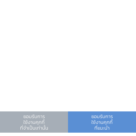
ข้อมูลที่เป็นประโยชน์
ศูนย์ข้อมูลข่าวสารอิเล็กทรอนิกส์ ธปท.
วันหยุดสถาบันการเงิน
ร่วมงานกับเรา
คำถาม-คำตอบ
คำถามพบบ่อย
พบกับเราได้ที่
เอกสารประกอบแถลงข่าว
ดาวน์โหลด PDF
ตารางแนบ
ยอมรับการ
ยอมรับการ
คำอธิบายปรับปรุงดัชนี
ใช้งานคุกกี้
ใช้งานคุกกี้
ที่จำเป็นเท่านั้น
ที่แนะนำ
เงื่อนไขและข้อตกลง
|
นโยบายคุ้มครองข้อมูลส่วนบุคคล
|