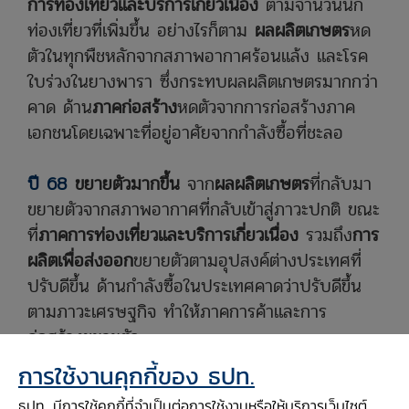
การท่องเที่ยวและบริการเกี่ยวเนื่อง
ตามจำนวนนัก
ท่องเที่ยวที่เพิ่มขึ้น อย่างไรก็ตาม
ผลผลิตเกษตร
หด
ตัวในทุกพืชหลักจากสภาพอากาศร้อนแล้ง และโรค
ใบร่วงในยางพารา ซึ่งกระทบผลผลิตเกษตรมากกว่า
คาด ด้าน
ภาคก่อสร้าง
หดตัวจากการก่อสร้างภาค
เอกชนโดยเฉพาะที่อยู่อาศัยจากกำลังซื้อที่ชะลอ
ปี 68
ขยายตัวมากขึ้น
จาก
ผลผลิตเกษตร
ที่กลับมา
ขยายตัวจากสภาพอากาศที่กลับเข้าสู่ภาวะปกติ ขณะ
ที่
ภาคการท่องเที่ยวและบริการเกี่ยวเนื่อง
รวมถึง
การ
ผลิตเพื่อส่งออก
ขยายตัวตามอุปสงค์ต่างประเทศที่
ปรับดีขึ้น ด้านกำลังซื้อในประเทศคาดว่าปรับดีขึ้น
ตามภาวะเศรษฐกิจ ทำให้ภาคการค้า
และการ
ก่อสร้างขยายตัว
การใช้งานคุกกี้ของ ธปท.
ธปท. มีการใช้คุกกี้ที่จำเป็นต่อการใช้งานหรือให้บริการเว็บไซต์