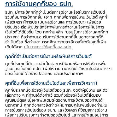
การใช้งานคุกกี้ของ ธปท.
ตามการอุปโภคบริโภคที่ขยายตัวเล็กน้อย
ธปท. มีการใช้คุกกี้ที่จำเป็นต่อการใช้งานหรือให้บริการเว็บไซต์
อานิสงส์จากการท่องเที่ยว ส่งผลดีต่อการจ้าง
รวมทั้งมีการใช้คุกกี้อื่น (อาทิ คุกกี้เพื่อการใช้งานเว็บไซต์ คุกกี้
งาน ประกอบกับมีแรงหนุนจากราคาสินค้า
เพื่อวิเคราะห์การประเมินผลใช้งานและการโฆษณา) เพื่อช่วย
เกษตรที่เพิ่มขึ้น
ปรับปรุงหรือเพิ่มประสิทธิภาพในการทำงานหรือการให้บริการ
เว็บไซต์ได้ดียิ่งขึ้น โดยหากท่านคลิก “ยอมรับการใช้งานคุกกี้ทุก
ขณะที่การผลิตอุตสาหกรรมหดตัวต่อเนื่อง
ประเภท” ถือว่าท่านยอมรับการใช้งานคุกกี้อื่นนอกจากคุกกี้ที่
จำเป็นด้วย ซึ่งท่านสามารถศึกษารายละเอียดเกี่ยวกับคุกกี้เพิ่ม
สอดคล้องกับการลงทุนภาคเอกชนที่หดตัว
เติมได้จาก
นโยบายการใช้คุกกี้ของ ธปท
.
คุกกี้ที่จำเป็นต่อการใช้งานหรือให้บริการเว็บไซต์
คุกกี้ประเภทนี้มีความจำเป็นต่อการใช้งานหรือการให้บริการพื้น
ฐานของเว็บไซต์ ธปท. เพื่อให้ท่านสามารถเข้าใช้งานในส่วนต่าง ๆ
รายได้เกษตรกร กลับมาขยายตัว
ของเว็บไซต์ได้อย่างปลอดภัย และมีประสิทธิภาพ
ตามรายได้จากยางพาราและปาล์มน้ำมันที่ขยายตัว
คุกกี้อื่นเพื่อการใช้งานเว็บไซต์และเพื่อการวิเคราะห์
จากด้านราคา เนื่องจากผลผลิตออกน้อย ผลกระทบ
คุกกี้ประเภทนี้จะช่วยให้เว็บไซต์ของ ธปท. จดจำผู้ใช้งาน และตัว
เลือกต่าง ๆ ที่ท่านได้ตั้งค่าไว้ รวมทั้งช่วยให้เว็บไซต์ส่งมอบ
จากฝนสะสมน้อยในปีก่อน ประกอบกับมีโรคระบาด
คุณสมบัติและเนื้อหาเพิ่มเติมให้ตรงกับการใช้งานของท่านได้
ใบร่วงในยางพารา
นอกจากนี้ คุกกี้ดังกล่าวยังทำให้เห็นการปฏิสัมพันธ์ของท่านใน
การใช้บริการเว็บไซต์ของ ธปท. และใช้วิเคราะห์ข้อมูลการใช้งาน
เพื่อการปรับปรุงการทำงานของเว็บไซต์ และการนำเสนอบริการ