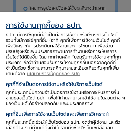
โดยการอุปโภคบริโภคได้รับผลดีบางส่วนจาก
รายได้เกษตรกรที่ปรับดีขึ้น แต่กำลังซื้อโดย
รวมของผู้บริโภคยังคงเปราะบางจากปัญหา
การใช้งานคุกกี้ของ ธปท.
หนี้ครัวเรือน
ธปท. มีการใช้คุกกี้ที่จำเป็นต่อการใช้งานหรือให้บริการเว็บไซต์
รวมทั้งมีการใช้คุกกี้อื่น (อาทิ คุกกี้เพื่อการใช้งานเว็บไซต์ คุกกี้
สำหรับการท่องเที่ยวและการผลิตอุตสาหกรรม
เพื่อวิเคราะห์การประเมินผลใช้งานและการโฆษณา) เพื่อช่วย
ชะลอลง ขณะที่การลงทุนภาคเอกชนปรับดีขึ้น
ปรับปรุงหรือเพิ่มประสิทธิภาพในการทำงานหรือการให้บริการ
เล็กน้อย
เว็บไซต์ได้ดียิ่งขึ้น โดยหากท่านคลิก “ยอมรับการใช้งานคุกกี้ทุก
ประเภท” ถือว่าท่านยอมรับการใช้งานคุกกี้อื่นนอกจากคุกกี้ที่
จำเป็นด้วย ซึ่งท่านสามารถศึกษารายละเอียดเกี่ยวกับคุกกี้เพิ่ม
เติมได้จาก
นโยบายการใช้คุกกี้ของ ธปท
.
คุกกี้ที่จำเป็นต่อการใช้งานหรือให้บริการเว็บไซต์
รายได้เกษตรกร ขยายตัว
คุกกี้ประเภทนี้มีความจำเป็นต่อการใช้งานหรือการให้บริการพื้น
จากรายได้ยางพาราเพิ่มจากผลผลิตน้อยกว่าคาดช่วง
ฐานของเว็บไซต์ ธปท. เพื่อให้ท่านสามารถเข้าใช้งานในส่วนต่าง ๆ
ของเว็บไซต์ได้อย่างปลอดภัย และมีประสิทธิภาพ
ครึ่งแรกของเดือน รายได้ปาล์มน้ำมันขยายตัวตาม
คุกกี้อื่นเพื่อการใช้งานเว็บไซต์และเพื่อการวิเคราะห์
ผลผลิตที่เพิ่มขึ้นจากภาวะผลปาล์มสุกแดด ทำให้
เกษตรกรเก็บเกี่ยวเร็วกว่าปกติ ขณะที่รายได้ทุเรียน
คุกกี้ประเภทนี้จะช่วยให้เว็บไซต์ของ ธปท. จดจำผู้ใช้งาน และตัว
เลือกต่าง ๆ ที่ท่านได้ตั้งค่าไว้ รวมทั้งช่วยให้เว็บไซต์ส่งมอบ
และกุ้งหดตัวตามผลผลิตที่ลดลง ผลกระทบจากภาวะ