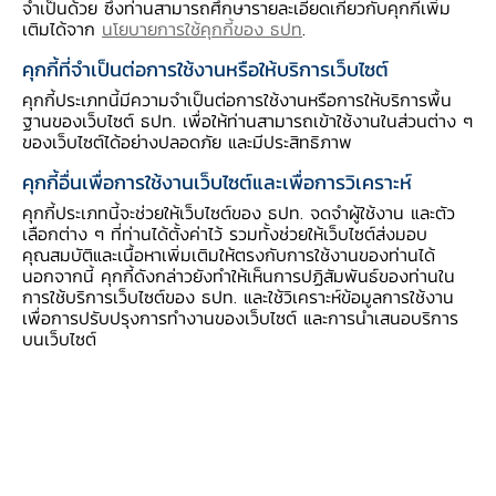
จำเป็นด้วย ซึ่งท่านสามารถศึกษารายละเอียดเกี่ยวกับคุกกี้เพิ่ม
เติมได้จาก
นโยบายการใช้คุกกี้ของ ธปท
.
เศรษฐกิจภาคใต้ยังอยู่ในทิศทางขยายตัว
จากภาคการท่องเที่ยวที่ฟื้นตัวต่อเนื่องและการ
คุกกี้ที่จำเป็นต่อการใช้งานหรือให้บริการเว็บไซต์
จ้างงานเพิ่มขึ้น ส่งผลให้การอุปโภคบริโภคยัง
คุกกี้ประเภทนี้มีความจำเป็นต่อการใช้งานหรือการให้บริการพื้น
ขยายตัวได้ แม้จะชะลอลงบ้างจากไตรมาสก่อน
ฐานของเว็บไซต์ ธปท. เพื่อให้ท่านสามารถเข้าใช้งานในส่วนต่าง ๆ
เนื่องจากค่าครองชีพที่สูงและทิศทางราคา
ของเว็บไซต์ได้อย่างปลอดภัย และมีประสิทธิภาพ
สินค้าเกษตรที่ปรับลดลงเป็นปัจจัยกดดันการ
คุกกี้อื่นเพื่อการใช้งานเว็บไซต์และเพื่อการวิเคราะห์
บริโภค
คุกกี้ประเภทนี้จะช่วยให้เว็บไซต์ของ ธปท. จดจำผู้ใช้งาน และตัว
สำหรับภาคการผลิตหดตัวตามความต้องการ
เลือกต่าง ๆ ที่ท่านได้ตั้งค่าไว้ รวมทั้งช่วยให้เว็บไซต์ส่งมอบ
คุณสมบัติและเนื้อหาเพิ่มเติมให้ตรงกับการใช้งานของท่านได้
ประเทศคู่ค้าที่ชะลอลง สอดคล้องกับการ
นอกจากนี้ คุกกี้ดังกล่าวยังทำให้เห็นการปฏิสัมพันธ์ของท่านใน
ลงทุนภาคเอกชนที่ขยายตัวชะลอลง
การใช้บริการเว็บไซต์ของ ธปท. และใช้วิเคราะห์ข้อมูลการใช้งาน
เพื่อการปรับปรุงการทำงานของเว็บไซต์ และการนำเสนอบริการ
บนเว็บไซต์
รายได้เกษตรกร เพิ่มขึ้นเล็กน้อย
จากผลผลิตที่ปรับดีขึ้นในทุกสินค้า โดยเฉพาะทุเรียน
นอกฤดูกาล และปาล์มน้ำมันเนื่องจากสภาพอากาศ