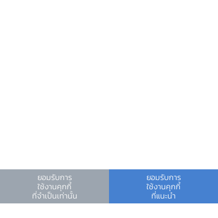
ศูนย์ข้อมูลข่าวสารอิเล็กทรอนิกส์ ธปท.
วันหยุดสถาบันการเงิน
ร่วมงานกับเรา
คำถาม-คำตอบ
คำถามพบบ่อย
พบกับเราได้ที่
แถลงข่าวเศรษฐกิจและการเงิน
ตารางแนบ
ยอมรับการ
ยอมรับการ
เอกสารนำเสนอ
ใช้งานคุกกี้
ใช้งานคุกกี้
ที่จำเป็นเท่านั้น
ที่แนะนำ
เงื่อนไขและข้อตกลง
|
นโยบายคุ้มครองข้อมูลส่วนบุคคล
|
นโยบายการใช้คุกกี้