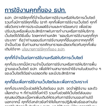
ตามการบริโภคที่ทรงตัว โดยมีแรงส่งจากราย
การใช้งานคุกกี้ของ ธปท.
ได้ภาคเกษตรและท่องเที่ยว รวมถึงมาตรการ
ธปท. มีการใช้คุกกี้ที่จำเป็นต่อการใช้งานหรือให้บริการเว็บไซต์
กระตุ้นจากภาครัฐสนับสนุนการใช้จ่ายสินค้า
รวมทั้งมีการใช้คุกกี้อื่น (อาทิ คุกกี้เพื่อการใช้งานเว็บไซต์ คุกกี้
อุปโภคบริโภคช่วงต้นไตรมาส และชะลอลงช่วง
เพื่อวิเคราะห์การประเมินผลใช้งานและการโฆษณา) เพื่อช่วย
ปลายไตรมาสจากรายได้ท่องเที่ยวซึ่งเป็นช่วง
ปรับปรุงหรือเพิ่มประสิทธิภาพในการทำงานหรือการให้บริการ
ถือศีลอดและนักท่องเที่ยวจีนกังวลด้านความ
เว็บไซต์ได้ดียิ่งขึ้น โดยหากท่านคลิก “ยอมรับการใช้งานคุกกี้ทุก
ประเภท” ถือว่าท่านยอมรับการใช้งานคุกกี้อื่นนอกจากคุกกี้ที่
ปลอดภัย ขณะที่หมวดยานยนต์ยังคงหดตัว
จำเป็นด้วย ซึ่งท่านสามารถศึกษารายละเอียดเกี่ยวกับคุกกี้เพิ่ม
เติมได้จาก
นโยบายการใช้คุกกี้ของ ธปท
.
สำหรับการลงทุนภาคเอกชนหดตัวตามภาค
อสังหาริมทรัพย์ ด้านการผลิตหดตัวจาก
คุกกี้ที่จำเป็นต่อการใช้งานหรือให้บริการเว็บไซต์
ปัญหาวัตถุดิบ และความต้องการของคู่ค้าที่
คุกกี้ประเภทนี้มีความจำเป็นต่อการใช้งานหรือการให้บริการพื้น
ลดลง
ฐานของเว็บไซต์ ธปท. เพื่อให้ท่านสามารถเข้าใช้งานในส่วนต่าง ๆ
ของเว็บไซต์ได้อย่างปลอดภัย และมีประสิทธิภาพ
คุกกี้อื่นเพื่อการใช้งานเว็บไซต์และเพื่อการวิเคราะห์
คุกกี้ประเภทนี้จะช่วยให้เว็บไซต์ของ ธปท. จดจำผู้ใช้งาน และตัว
เลือกต่าง ๆ ที่ท่านได้ตั้งค่าไว้ รวมทั้งช่วยให้เว็บไซต์ส่งมอบ
รายได้เกษตรกร ขยายตัวชะลอ
คุณสมบัติและเนื้อหาเพิ่มเติมให้ตรงกับการใช้งานของท่านได้
จากราคายางพาราที่ชะลอ ตามผลผลิตที่เพิ่มขึ้น
นอกจากนี้ คุกกี้ดังกล่าวยังทำให้เห็นการปฏิสัมพันธ์ของท่านใน