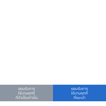
ข้อมูลที่เป็นประโยชน์
ศูนย์ข้อมูลข่าวสารอิเล็กทรอนิกส์ ธปท.
วันหยุดสถาบันการเงิน
ร่วมงานกับเรา
คำถาม-คำตอบ
คำถามพบบ่อย
พบกับเราได้ที่
แถลงข่าวเศรษฐกิจและการเงิน
ตารางแนบ
ยอมรับการ
ยอมรับการ
เอกสารนำเสนอ
ใช้งานคุกกี้
ใช้งานคุกกี้
ที่จำเป็นเท่านั้น
ที่แนะนำ
เงื่อนไขและข้อตกลง
|
นโยบายคุ้มครองข้อมูลส่วนบุคคล
|
นโยบายการใช้คุกกี้