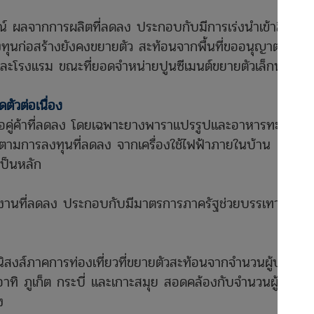
์ ผลจากการผลิตที่ลดลง ประกอบกับมีการเร่งนำเข้าสินค้า
งทุนก่อสร้างยังคงขยายตัว สะท้อนจากพื้นที่ขออนุญาต
าศัยและโรงแรม ขณะที่ยอดจำหน่ายปูนซีเมนต์ขยายตัวเล็กน้อย
ัวต่อเนื่อง
ซื้อคู่ค้าที่ลดลง โดยเฉพาะยางพาราแปรรูปและอาหารทะเล
 ตามการลงทุนที่ลดลง จากเครื่องใช้ไฟฟ้าภายในบ้าน
เป็นหลัก
านที่ลดลง ประกอบกับมีมาตรการภาครัฐช่วยบรรเทาค่า
สงส์ภาคการท่องเที่ยวที่ขยายตัวสะท้อนจากจำนวนผู้ประกัน
น อาทิ ภูเก็ต กระบี่
และเกาะสมุย สอดคล้องกับจำนวนผู้ขอรับ
ง