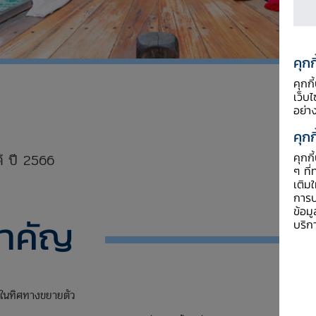
คุกก
คุกก
เว็บ
อย่า
xxxxx
คุกก
คุกก
้ ปี 2566
ๆ ที่
เติม
xxxx
การป
ข้อม
สำคัญ
บริก
่ในทิศทางขยายตัว