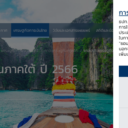
การ
เกี่ยวกับ ธป
ธปท. 
การใช
ะกาศ
เศรษฐกิจการเงินไทย
วิจัยและเอกสารเผยแพร่
สถิติและข้อมูลเผยแพ
ประเ
ในกา
“ยอม
นอกจ
เศรษฐกิจการเงินภาคใต้
ภาวะเศรษฐกิจภาคใต้
แถลงข่าวเศรษฐกิจการเงินภา
เพิ่
นภาคใต้ ปี 2566