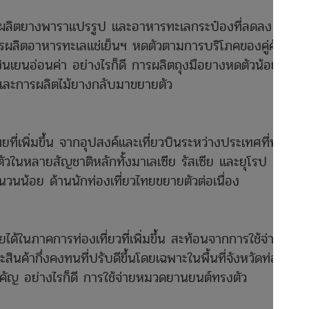
การผลิตยางพาราแปรรูป และอาหารทะเลกระป๋องที่ลดลง จาก
ารผลิตอาหารทะเลแช่เย็นฯ หดตัวตามการบริโภคของคู่ค้า
เงินเยนอ่อนค่า อย่างไรก็ดี การผลิตถุงมือยางหดตัวน้อยลง
และการผลิตไม้ยางกลับมาขยายตัว
ที่เพิ่มขึ้น จากอุปสงค์และเที่ยวบินระหว่างประเทศที่ทยอย
ยตัวในหลายสัญชาติหลักทั้งมาเลเซีย รัสเซีย และยุโรป ขณะที่
ำนวนน้อย ด้านนักท่องเที่ยวไทยขยายตัวต่อเนื่อง
้ในภาคการท่องเที่ยวที่เพิ่มขึ้น สะท้อนจากการใช้จ่ายใน
นค้ากึ่งคงทนที่ปรับดีขึ้นโดยเฉพาะในพื้นที่จังหวัดท่อง
นสำคัญ อย่างไรก็ดี การใช้จ่ายหมวดยานยนต์ทรงตัว