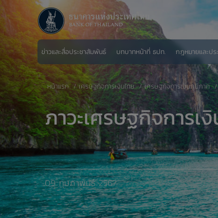
ข่าวและสื่อประชาสัมพันธ์
บทบาทหน้าที่ ธปท.
กฎหมายและปร
หน้าแรก
เศรษฐกิจการเงินไทย
​เศรษฐกิจการเงินภูมิภาค
ภาวะเศรษฐกิจการเงิ
09 กุมภาพันธ์ 2567