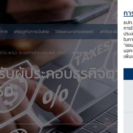
การ
เกี่ยวกับ ธป
ธปท. 
การใช
ะกาศ
เศรษฐกิจการเงินไทย
วิจัยและเอกสารเผยแพร่
สถิติและข้อมูลเผยแพ
ประเ
ในกา
“ยอม
นอกจ
ตาม พ.ร.บ. ระบบการชำระเงิน พ.ศ. 2560
e-learning
เพิ่
ับผู้ประกอบธุรกิจตาม
560