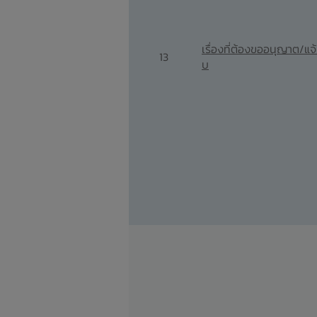
เรื่องที่ต้องขออนุญาต/แจ้
13
บ