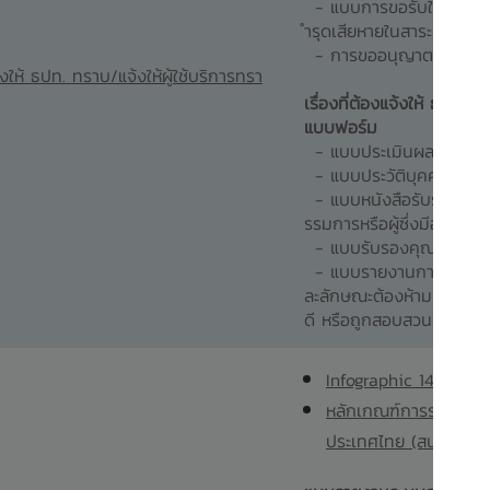
- แบบการขอรับใบแทนกร
ำรุดเสียหายในสาระสำคัญ (
- การขออนุญาตย้ายสำน
งให้ ธปท. ทราบ/แจ้งให้ผู้ใช้บริการทรา
เรื่องที่ต้องแจ้งให้ ธปท. ท
แบบฟอร์ม
- แบบประเมินผลกระทบด
- แบบประวัติบุคคล
- แบบหนังสือรับรองคุณสม
รรมการหรือผู้ซึ่งมีอำนาจจ
- แบบรับรองคุณสมบัติผู้
- แบบรายงานการเปลี่ยนแ
ละลักษณะต้องห้าม หรือในก
ดี หรือถูกสอบสวนจากหน่
Infographic 14
หลักเกณฑ์การรายงานข้
ประเทศไทย (สนช. 14/2