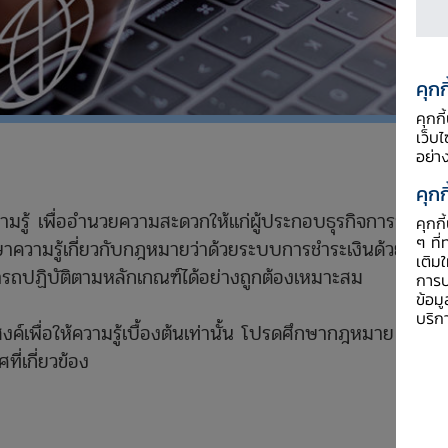
คุกก
คุกก
เว็บ
อย่า
คุกก
มรู้ เพื่ออำนวยความสะดวกให้แก่ผู้ประกอบธุรกิจการชำระเง
คุกก
ๆ ที่
าความรู้เกี่ยวกับกฎหมายว่าด้วยระบบการชำระเงินด้วยตนเอ
เติม
ปฏิบัติตามหลักเกณฑ์ได้อย่างถูกต้องเหมาะสม
การป
ข้อม
บริก
ระสงค์เพื่อให้ความรู้เบื้องต้นเท่านั้น โปรดศึกษากฎหมาย ปร
ที่เกี่ยวข้อง