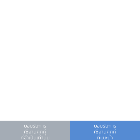
วันหยุดสถาบันการเงิน
ร่วมงานกับเรา
คำถาม-คำตอบ
คำถามพบบ่อย
พบกับเราได้ที่
เงื่อนไขและข้อตกลง
|
นโยบายคุ้มครองข้อมูลส่วนบุคคล
|
นโยบายการใช้คุกกี้
ยอมรับการ
ยอมรับการ
ใช้งานคุกกี้
ใช้งานคุกกี้
© สงวนลิขสิทธิ์ 2566 ธนาคารแห่งประเทศไทย
ที่จำเป็นเท่านั้น
ที่แนะนำ